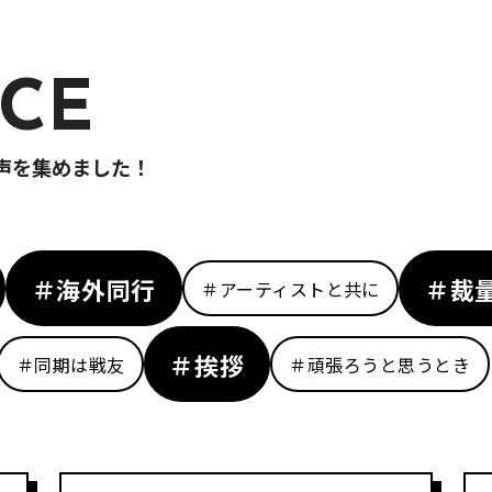
ICE
な声を集めました！
＃海外同行
＃裁
＃アーティストと共に
＃挨拶
＃同期は戦友
＃頑張ろうと思うとき