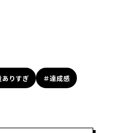
量ありすぎ
＃達成感